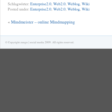
Schlagwörter:
Enterprise2.0
,
Web2.0
,
Weblog
,
Wiki
Posted under:
Enterprise2.0
,
Web2.0
,
Weblog
,
Wiki
«
Mindmeister – online Mindmapping
© Copyright zungu | social media 2009. All rights reserved.