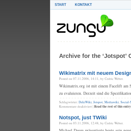
START
KONTAKT
Archive for the ‘Jotspot’
Wikimatrix mit neuem Design
Posted on 07.11.2006, 14:11, by Cedric Weber.
Wikimatrix.org ist mit einem Facelift am 
zu evaluieren. Derzeit sind die Spezifikati
Schlagwörter:
DekiWiki
,
Jotspot
,
Mediawiki
,
Social-
für
Kommentare deaktiviert
|
Read the rest of this entry
Wikimatrix
mit
Notspot, just TWiki
neuem
Posted on 03.11.2006, 12:48, by Cedric Weber.
Design
am
Michael Daum präsentierte heute sein neu