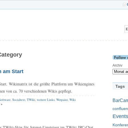
 Category
Archiv
 am Start
Start. Wikimatrix ist die größte Plattform um Wikiengines
Tags
onen von ca. 70 verschiedenen Wikis gepflegt.
Software
,
Socialtext
,
TWiki
,
weitere Links
,
Wetpaint
,
Wiki
BarCa
 »
conflue
Event
Konfere
es TWiki-Skin für Jotspot-Umsteiger im TWiki IRC-Chat.