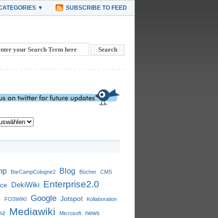
CATEGORIES ▼
SUBSCRIBE TO FEED
mp
Blog
BarCampCologne2
Bücher
CMS
Enterprise2.0
DekiWiki
nce
s
Google
Jotspot
FOSWIKI
Kollaboration
Mediawiki
nz
news
Microsoft