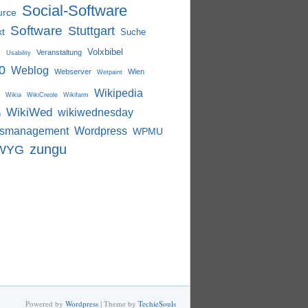
Social-Software
urce
Software
Stuttgart
xt
Suche
i
Volxbibel
Veranstaltung
Usability
0
Weblog
Webserver
Wien
Wetpaint
Wikipedia
Wikia
WikiCreole
Wikifarm
WikiWed
wikiwednesday
m
nsmanagement
Wordpress
WPMU
zungu
WYG
Powered by
Wordpress
| Theme by
TechieSouls