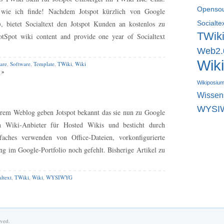
Openso
 wie ich finde! Nachdem Jotspot kürzlich von Google
, bietet Socialtext den Jotspot Kunden an kostenlos zu
Socialte
TWik
otSpot wiki content and provide one year of Socialtext
Web2.
Wiki
are
,
Software
,
Template
,
TWiki
,
Wiki
 »
Wikiposiu
Wisse
WYSI
hrem Weblog geben Jotspot bekannt das sie nun zu Google
en Wiki-Anbieter für Hosted Wikis und besticht durch
aches verwenden von Office-Dateien, vorkonfigurierte
g im Google-Portfolio noch gefehlt. Bisherige Artikel zu
altext
,
TWiki
,
Wiki
,
WYSIWYG
rved.