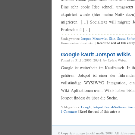
Start
Eine sehr coole Idee schnell umgesetzt
akquiriert wurde (hier meine Notiz dazu)
migrieren: […] Socialtext will migrate J
Professional […]
Schlagwörter:
Jotspot
,
Mediawiki
,
Skin
,
Social-Softw
für
Kommentare deaktiviert
|
Read the rest of this entry
Notspot,
just
Google kauft Jotspot Wikis
TWiki
Posted on 31.10.2006, 20:41, by Cedric Weber.
Google ist weiterhein im Kaufrausch. In i
gehören. Jotspot ist einer der führend
vollständige WYSIWYG Integration, einf
Wiki-Aplikationen uvm. Wikis haben bislan
Jotspot findest du über die Suche.
Schlagwörter:
Google
,
Jotspot
,
Social-Software
,
Soci
1 Comment
|
Read the rest of this entry »
© Copyright zungu | social media 2009. All rights rese