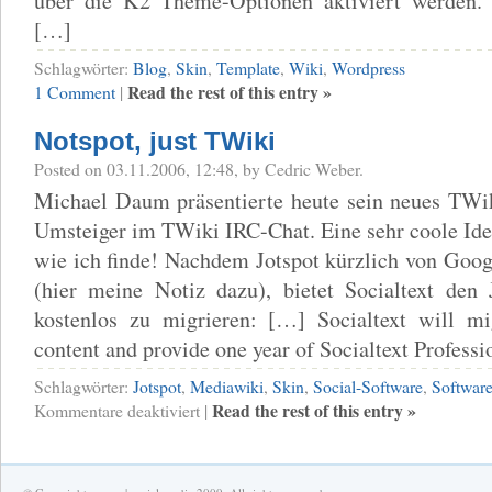
über die K2 Theme-Optionen aktiviert werden.
[…]
Schlagwörter:
Blog
,
Skin
,
Template
,
Wiki
,
Wordpress
Read the rest of this entry »
1 Comment
|
Notspot, just TWiki
Posted on 03.11.2006, 12:48, by Cedric Weber.
Michael Daum präsentierte heute sein neues TWik
Umsteiger im TWiki IRC-Chat. Eine sehr coole Ide
wie ich finde! Nachdem Jotspot kürzlich von Goog
(hier meine Notiz dazu), bietet Socialtext den
kostenlos zu migrieren: […] Socialtext will mi
content and provide one year of Socialtext Profess
Schlagwörter:
Jotspot
,
Mediawiki
,
Skin
,
Social-Software
,
Softwar
für
Read the rest of this entry »
Kommentare deaktiviert
|
Notspot,
just
TWiki