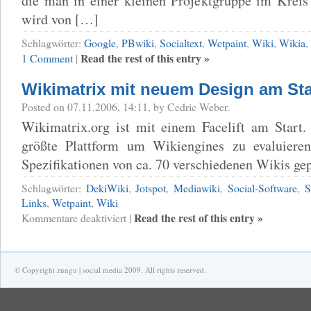
die man in einer kleinen Projektgruppe im Kreis 
wird von […]
Schlagwörter:
Google
,
PBwiki
,
Socialtext
,
Wetpaint
,
Wiki
,
Wikia
,
Read the rest of this entry »
1 Comment
|
Wikimatrix mit neuem Design am Sta
Posted on 07.11.2006, 14:11, by Cedric Weber.
Wikimatrix.org ist mit einem Facelift am Start.
größte Plattform um Wikiengines zu evaluieren
Spezifikationen von ca. 70 verschiedenen Wikis gep
Schlagwörter:
DekiWiki
,
Jotspot
,
Mediawiki
,
Social-Software
,
S
Links
,
Wetpaint
,
Wiki
für
Read the rest of this entry »
Kommentare deaktiviert
|
Wikimatrix
mit
neuem
Design
am
© Copyright zungu | social media 2009. All rights reserved.
Start