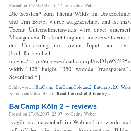
Posted on 15.09.2007, 16:47, by Cedric Weber.
Die Session* zum Thema Wikis im Unternehme
und Tim Bartel wurde aufgezeichnet und ist inzw
Thema Unternehmenswikis wird dabei einerseit
Management Blickrichtung und andererseits von de
der Umsetzung mit vielen Inputs aus der P
[kml_flashembed
movie=“http://en.sevenload.com/pl/nvD1p9Y/425
width=“425″ height=“350″ wmode=“transparent“ /
Sevenload * […]
Schlagwörter:
BarCamp
,
BarCampCologne2
,
Enterprise2.0
,
Wiki
für
Read the rest of this entry »
Kommentare deaktiviert
|
BarCamp
Session
BarCamp Köln 2 – reviews
–
Wikis
Posted on 27.08.2007, 23:07, by Cedric Weber.
im
Unternehmen
Es gibt sie massenhaft im Web und ich werde auch
aufzuzählen die Reviews, Kommentare, Bild