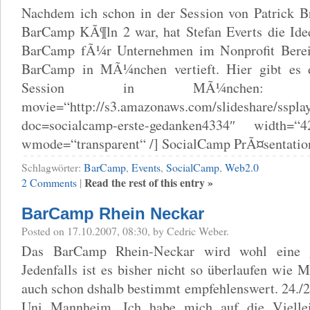
Nachdem ich schon in der Session von Patrick B
BarCamp KÃ¶ln 2 war, hat Stefan Everts die Idee
BarCamp fÃ¼r Unternehmen im Nonprofit Ber
BarCamp in MÃ¼nchen vertieft. Hier gibt es d
Session in MÃ¼nchen: [kml_
movie=“http://s3.amazonaws.com/slideshare/sspla
doc=socialcamp-erste-gedanken4334″ width=“
wmode=“transparent“ /] SocialCamp PrÃ¤sentati
Schlagwörter:
BarCamp
,
Events
,
SocialCamp
,
Web2.0
Read the rest of this entry »
2 Comments
|
BarCamp Rhein Neckar
Posted on 17.10.2007, 08:30, by Cedric Weber.
Das BarCamp Rhein-Neckar wird wohl eine g
Jedenfalls ist es bisher nicht so überlaufen wie 
auch schon dshalb bestimmt empfehlenswert. 24./
Uni Mannheim. Ich habe mich auf die Viellei