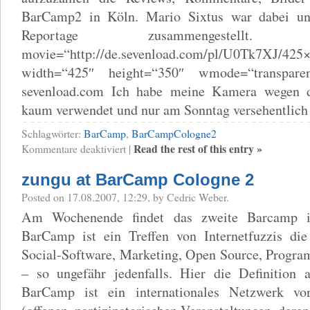
BarCamp2 in Köln. Mario Sixtus war dabei un
Reportage zusammengestellt. [km
movie=“http://de.sevenload.com/pl/U0Tk7XJ/425
width=“425″ height=“350″ wmode=“transpare
sevenload.com Ich habe meine Kamera wegen d
kaum verwendet und nur am Sonntag versehentlic
Schlagwörter:
BarCamp
,
BarCampCologne2
für
Read the rest of this entry »
Kommentare deaktiviert
|
BarCamp
Köln
zungu at BarCamp Cologne 2
2
–
Posted on 17.08.2007, 12:29, by Cedric Weber.
reviews
Am Wochenende findet das zweite Barcamp i
BarCamp ist ein Treffen von Internetfuzzis di
Social-Software, Marketing, Open Source, Progra
– so ungefähr jedenfalls. Hier die Definition 
BarCamp ist ein internationales Netzwerk vo