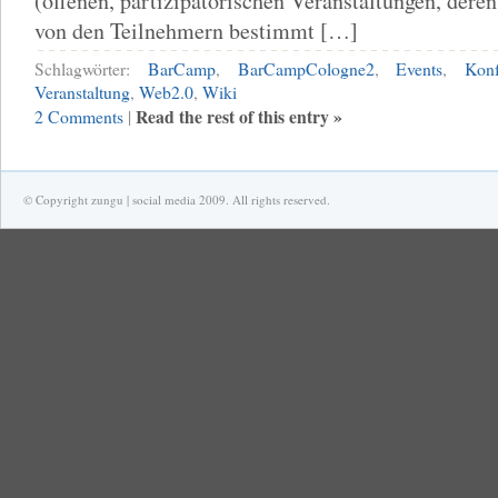
(offenen, partizipatorischen Veranstaltungen, dere
von den Teilnehmern bestimmt […]
Schlagwörter:
BarCamp
,
BarCampCologne2
,
Events
,
Konf
Veranstaltung
,
Web2.0
,
Wiki
Read the rest of this entry »
2 Comments
|
© Copyright zungu | social media 2009. All rights reserved.