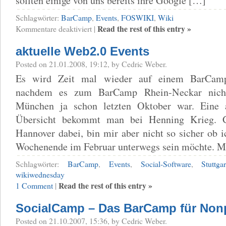
sollten einige von uns bereits ihre Google […]
Schlagwörter:
BarCamp
,
Events
,
FOSWIKI
,
Wiki
für
Read the rest of this entry »
Kommentare deaktiviert
|
WikiWednesday
in
aktuelle Web2.0 Events
Stuttgart,
WikiCamp
Posted on 21.01.2008, 19:12, by Cedric Weber.
Frankfurt
Es wird Zeit mal wieder auf einem BarCamp
nachdem es zum BarCamp Rhein-Neckar nicht
München ja schon letzten Oktober war. Eine 
Übersicht bekommt man bei Henning Krieg. 
Hannover dabei, bin mir aber nicht so sicher ob i
Wochenende im Februar unterwegs sein möchte. M
Schlagwörter:
BarCamp
,
Events
,
Social-Software
,
Stuttgar
wikiwednesday
Read the rest of this entry »
1 Comment
|
SocialCamp – Das BarCamp für Nonp
Posted on 21.10.2007, 15:36, by Cedric Weber.