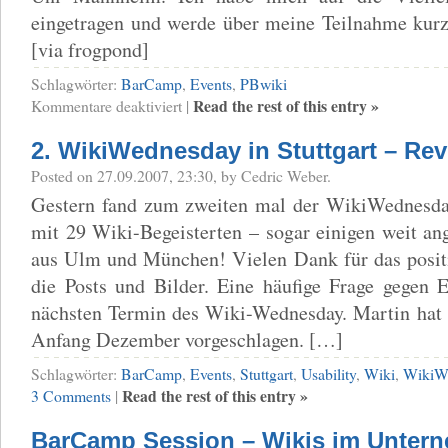
eingetragen und werde über meine Teilnahme kurzf
[via frogpond]
Schlagwörter:
BarCamp
,
Events
,
PBwiki
für
Read the rest of this entry »
Kommentare deaktiviert
|
BarCamp
Rhein
2. WikiWednesday in Stuttgart – Re
Neckar
Posted on 27.09.2007, 23:30, by Cedric Weber.
Gestern fand zum zweiten mal der WikiWednesday 
mit 29 Wiki-Begeisterten – sogar einigen weit an
aus Ulm und München! Vielen Dank für das posit
die Posts und Bilder. Eine häufige Frage gegen
nächsten Termin des Wiki-Wednesday. Martin hat
Anfang Dezember vorgeschlagen. […]
Schlagwörter:
BarCamp
,
Events
,
Stuttgart
,
Usability
,
Wiki
,
WikiW
Read the rest of this entry »
3 Comments
|
BarCamp Session – Wikis im Unter