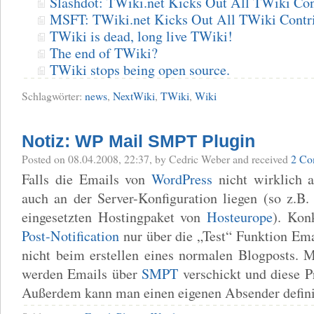
Slashdot: TWiki.net Kicks Out All TWiki Con
MSFT: TWiki.net Kicks Out All TWiki Contr
TWiki is dead, long live TWiki!
The end of TWiki?
TWiki stops being open source.
Schlagwörter:
news
,
NextWiki
,
TWiki
,
Wiki
Notiz: WP Mail SMPT Plugin
Posted
on 08.04.2008, 22:37,
by Cedric Weber
and received
2 Co
Falls die Emails von
WordPress
nicht wirklich 
auch an der Server-Konfiguration liegen (so z.B
eingesetzten Hostingpaket von
Hosteurope
). Kon
Post-Notification
nur über die „Test“ Funktion Emai
nicht beim erstellen eines normalen Blogposts. 
werden Emails über
SMPT
verschickt und diese 
Außerdem kann man einen eigenen Absender definie