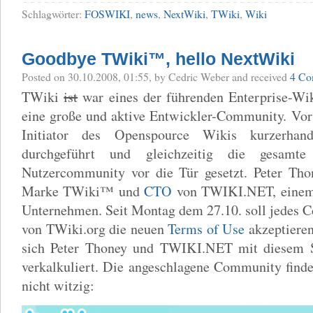
Schlagwörter:
FOSWIKI
,
news
,
NextWiki
,
TWiki
,
Wiki
Goodbye TWiki™, hello NextWiki
Posted
on 30.10.2008, 01:55,
by Cedric Weber
and received
4 Co
TWiki
ist
war eines der führenden Enterprise-Wik
eine große und aktive Entwickler-Community. Vor
Initiator des Openspource Wikis kurzerhan
durchgeführt und gleichzeitig die gesamte
Nutzercommunity vor die Tür gesetzt. Peter Thon
Marke TWiki™ und
CTO
von TWIKI.NET, einem
Unternehmen. Seit Montag dem 27.10. soll jedes 
von TWiki.org die neuen
Terms of Use
akzeptieren
sich Peter Thoney und TWIKI.NET mit diesem S
verkalkuliert. Die angeschlagene Community findet
nicht witzig: