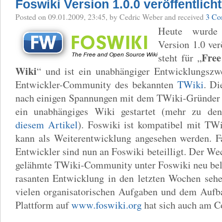
Foswiki Version 1.0.0 veröffentlicht
Posted
on 09.01.2009, 23:45,
by Cedric Weber
and received
3 Co
Heute wurd
Version 1.0 ver
Free
steht für „
Wiki
“ und ist ein unabhängiger Entwicklungszw
Entwickler-Community des bekannten
TWiki
. Di
nach einigen Spannungen mit dem TWiki-Gründer E
ein unabhängiges Wiki gestartet (mehr zu den
diesem Artikel
). Foswiki ist kompatibel mit TW
kann als Weiterentwicklung angesehen werden. Fa
Entwickler sind nun an Foswiki beteilligt. Der Wec
gelähmte TWiki-Community unter Foswiki neu bele
rasanten Entwicklung in den letzten Wochen seh
vielen organisatorischen Aufgaben und dem Auf
Plattform auf
www.foswiki.org
hat sich auch am Co