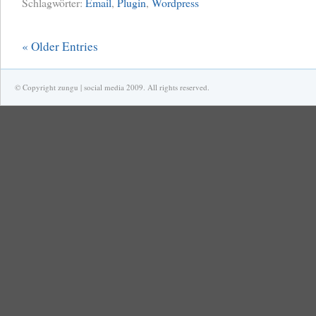
Schlagwörter:
Email
,
Plugin
,
Wordpress
« Older Entries
© Copyright zungu | social media 2009. All rights reserved.