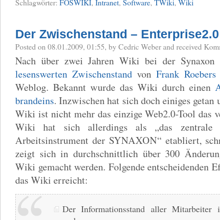
Schlagwörter:
FOSWIKI
,
Intranet
,
Software
,
TWiki
,
Wiki
Der Zwischenstand – Enterprise2.
Posted
on 08.01.2009, 01:55,
by Cedric Weber
and received
Komm
Nach über zwei Jahren Wiki bei der Synaxon 
lesenswerten Zwischenstand
von
Frank Roebers
Weblog. Bekannt wurde das Wiki durch einen
A
brandeins
. Inzwischen hat sich doch einiges getan 
Wiki ist nicht mehr das einzige Web2.0-Tool das 
Wiki hat sich allerdings als „das zentrale 
Arbeitsinstrument der SYNAXON“ etabliert, schr
zeigt sich in durchschnittlich über 300 Änderun
Wiki gemacht werden. Folgende entscheidenden Ef
das Wiki erreicht:
Der Informationsstand aller Mitarbeiter i