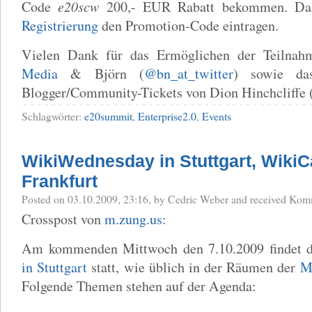
Code
e20scw
200,- EUR Rabatt bekommen. Da
Registrierung
den Promotion-Code eintragen.
Vielen Dank für das Ermöglichen der Teilna
Media
& Björn (
@bn_at_twitter
) sowie da
Blogger/Community-Tickets von Dion Hinchcliffe 
Schlagwörter:
e20summit
,
Enterprise2.0
,
Events
WikiWednesday in Stuttgart, Wiki
Frankfurt
Posted
on 03.10.2009, 23:16,
by Cedric Weber
and received
Komm
Crosspost von
m.zung.us
:
Am kommenden Mittwoch den 7.10.2009 findet 
in Stuttgart
statt, wie üblich in der Räumen der
M
Folgende Themen stehen auf der Agenda: