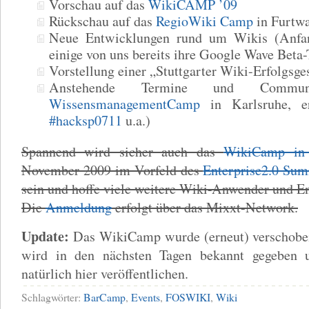
Vorschau auf das
WikiCAMP ’09
Rückschau auf das
RegioWiki Camp
in Furtw
Neue Entwicklungen rund um Wikis (Anfan
einige von uns bereits ihre Google Wave Beta
Vorstellung einer „Stuttgarter Wiki-Erfolgsge
Anstehende Termine und Communit
WissensmanagementCamp
in Karlsruhe, e
#hacksp0711
u.a.)
Spannend wird sicher auch das
WikiCamp in 
November 2009 im Vorfeld des
Enterprise2.0 Su
sein und hoffe viele weitere Wiki-Anwender und En
Die
Anmeldung
erfolgt über das Mixxt-Network.
Update:
Das WikiCamp wurde (erneut) verschobe
wird in den nächsten Tagen bekannt gegeben 
natürlich hier veröffentlichen.
Schlagwörter:
BarCamp
,
Events
,
FOSWIKI
,
Wiki