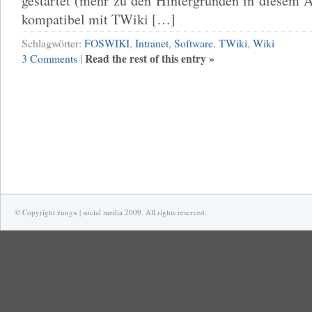
gestartet (mehr zu den Hintergründen in diesem Ar
kompatibel mit TWiki […]
Schlagwörter:
FOSWIKI
,
Intranet
,
Software
,
TWiki
,
Wiki
Read the rest of this entry »
3 Comments
|
© Copyright zungu | social media 2009. All rights reserved.