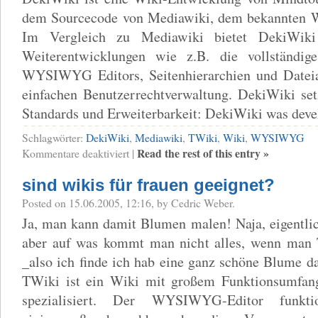
dem Sourcecode von Mediawiki, dem bekannten W
Im Vergleich zu Mediawiki bietet DekiWiki
Weiterentwicklungen wie z.B. die vollständige
WYSIWYG Editors, Seitenhierarchien und Datei
einfachen Benutzerrechtverwaltung. DekiWiki set
Standards und Erweiterbarkeit: DekiWiki was dev
Schlagwörter:
DekiWiki
,
Mediawiki
,
TWiki
,
Wiki
,
WYSIWYG
für
Read the rest of this entry »
Kommentare deaktiviert
|
DekiWiki
–
sind wikis für frauen geeignet?
lang
erwartete
Posted on 15.06.2005, 12:16, by Cedric Weber.
Weiterentwicklung
des
Ja, man kann damit Blumen malen! Naja, eigentlic
Mediawiki?
aber auf was kommt man nicht alles, wenn man 
_also ich finde ich hab eine ganz schöne Blume 
TWiki ist ein Wiki mit großem Funktionsumfan
spezialisiert. Der WYSIWYG-Editor funktio