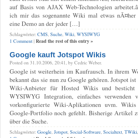
auf Basis von AJAX Web-Technologien arbeitet.â
ich mir das sogenannte Wiki mal etwas nÃ¤her 
eine Demo an der jeder […]
Schlagwörter:
CMS
,
Suche
,
Wiki
,
WYSIWYG
Read the rest of this entry »
1 Comment
|
Google kauft Jotspot Wikis
Posted on 31.10.2006, 20:41, by Cedric Weber.
Google ist weiterhein im Kaufrausch. In ihrem W
bekannt das sie nun zu Google gehören. Jotspot ist
Wiki-Anbieter für Hosted Wikis und besticht 
WYSIWYG Integration, einfaches verwenden vo
vorkonfigurierte Wiki-Aplikationen uvm. Wiki
Google-Portfolio noch gefehlt. Bisherige Artikel z
über die Suche.
Schlagwörter:
Google
,
Jotspot
,
Social-Software
,
Socialtext
,
TWiki