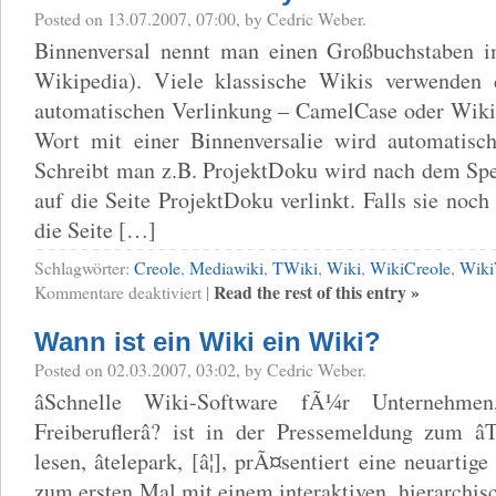
Posted on 13.07.2007, 07:00, by Cedric Weber.
Binnenversal nennt man einen Großbuchstaben i
Wikipedia). Viele klassische Wikis verwenden 
automatischen Verlinkung – CamelCase oder Wiki
Wort mit einer Binnenversalie wird automatisch
Schreibt man z.B. ProjektDoku wird nach dem Spe
auf die Seite ProjektDoku verlinkt. Falls sie noch 
die Seite […]
Schlagwörter:
Creole
,
Mediawiki
,
TWiki
,
Wiki
,
WikiCreole
,
Wiki
für
Read the rest of this entry »
Kommentare deaktiviert
|
CamelCase?
Wiki-
Wann ist ein Wiki ein Wiki?
Syntax
und
Posted on 02.03.2007, 03:02, by Cedric Weber.
Usability
âSchnelle Wiki-Software fÃ¼r Unternehme
Freiberuflerâ? ist in der Pressemeldung zum â
lesen, âtelepark, [â¦], prÃ¤sentiert eine neuarti
zum ersten Mal mit einem interaktiven, hierarch