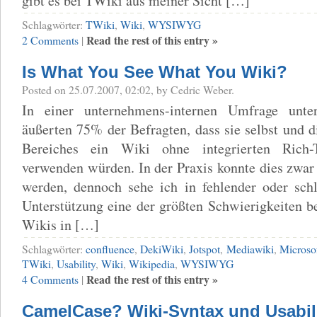
gibt es bei TWiki aus meiner Sicht […]
Schlagwörter:
TWiki
,
Wiki
,
WYSIWYG
Read the rest of this entry »
2 Comments
|
Is What You See What You Wiki?
Posted on 25.07.2007, 02:02, by Cedric Weber.
In einer unternehmens-internen Umfrage unter
äußerten 75% der Befragten, dass sie selbst und d
Bereiches ein Wiki ohne integrierten Rich
verwenden würden. In der Praxis konnte dies zwar 
werden, dennoch sehe ich in fehlender oder s
Unterstützung eine der größten Schwierigkeiten b
Wikis in […]
Schlagwörter:
confluence
,
DekiWiki
,
Jotspot
,
Mediawiki
,
Microso
TWiki
,
Usability
,
Wiki
,
Wikipedia
,
WYSIWYG
Read the rest of this entry »
4 Comments
|
CamelCase? Wiki-Syntax und Usabil