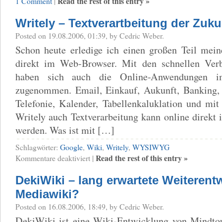
Read the rest of this entry »
1 Comment
|
Writely – Textverartbeitung der Zuku
Posted on 19.08.2006, 01:39, by Cedric Weber.
Schon heute erledige ich einen großen Teil mein
direkt im Web-Browser. Mit den schnellen Ver
haben sich auch die Online-Anwendungen i
zugenommen. Email, Einkauf, Aukunft, Banking, 
Telefonie, Kalender, Tabellenkaluklation und mi
Writely auch Textverarbeitung kann online direkt 
werden. Was ist mit […]
Schlagwörter:
Google
,
Wiki
,
Writely
,
WYSIWYG
für
Read the rest of this entry »
Kommentare deaktiviert
|
Writely
–
DekiWiki – lang erwartete Weiterent
Textverartbeitung
der
Mediawiki?
Zukunft
Posted on 16.08.2006, 18:49, by Cedric Weber.
DekiWiki ist eine Wiki-Entwicklung von Mindtou