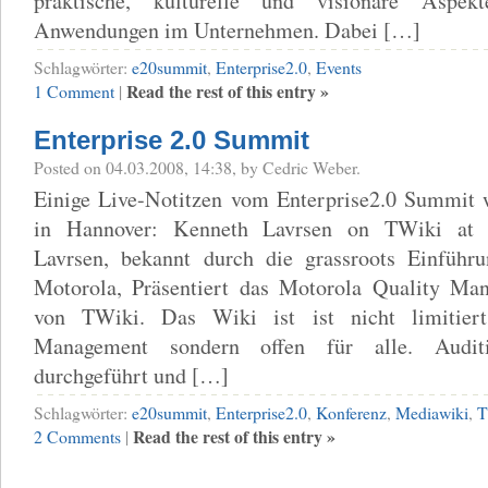
praktische, kulturelle und visionäre Asp
Anwendungen im Unternehmen. Dabei […]
Schlagwörter:
e20summit
,
Enterprise2.0
,
Events
Read the rest of this entry »
1 Comment
|
Enterprise 2.0 Summit
Posted on 04.03.2008, 14:38, by Cedric Weber.
Einige Live-Notitzen vom Enterprise2.0 Summit
in Hannover: Kenneth Lavrsen on TWiki at 
Lavrsen, bekannt durch die grassroots Einfüh
Motorola, Präsentiert das Motorola Quality Ma
von TWiki. Das Wiki ist ist nicht limitier
Management sondern offen für alle. Audi
durchgeführt und […]
Schlagwörter:
e20summit
,
Enterprise2.0
,
Konferenz
,
Mediawiki
,
T
Read the rest of this entry »
2 Comments
|