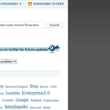
CATEGORIES ▼
SUBSCRIBE TO FEED
mp
Blog
BarCampCologne2
Bücher
CMS
Enterprise2.0
DekiWiki
nce
s
Google
Jotspot
FOSWIKI
Kollaboration
Mediawiki
nz
news
Microsoft