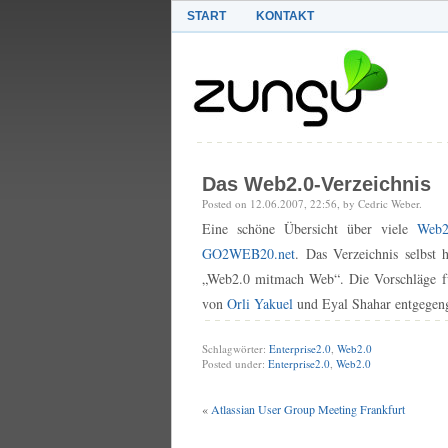
START
KONTAKT
Das Web2.0-Verzeichnis
Posted on 12.06.2007, 22:56, by Cedric Weber.
Eine schöne Übersicht über viele
Web2
GO2WEB20.net
. Das Verzeichnis selbst
„Web2.0 mitmach Web“. Die Vorschläge f
von
Orli Yakuel
und Eyal Shahar entgege
Schlagwörter:
Enterprise2.0
,
Web2.0
Posted under:
Enterprise2.0
,
Web2.0
«
Atlassian User Group Meeting Frankfurt