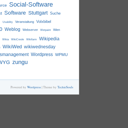
Social-Software
urce
Software
Stuttgart
xt
Suche
i
Volxbibel
Veranstaltung
Usability
0
Weblog
Webserver
Wien
Wetpaint
Wikipedia
Wikia
WikiCreole
Wikifarm
WikiWed
wikiwednesday
m
nsmanagement
Wordpress
WPMU
zungu
WYG
Powered by
Wordpress
| Theme by
TechieSouls