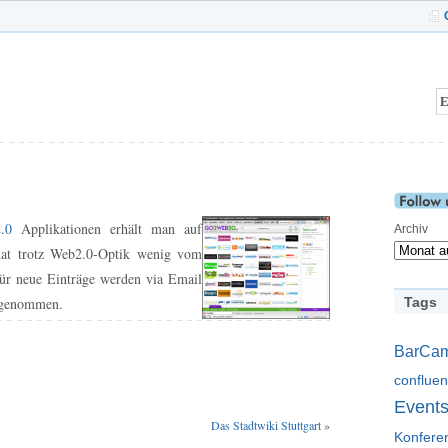
.0
Applikationen erhält man auf
Archiv
 hat trotz Web2.0-Optik wenig vom
ür neue Einträge werden via Email
ngenommen.
Tags
BarCa
conflue
Event
Das Stadtwiki Stuttgart
»
Konfere