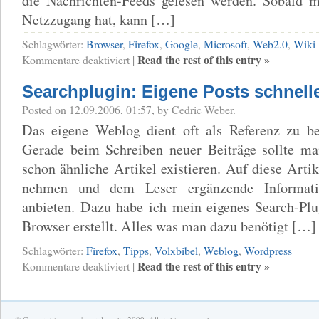
die Nachrichten-Feeds gelesen werden. Sobald m
Netzzugang hat, kann […]
Schlagwörter:
Browser
,
Firefox
,
Google
,
Microsoft
,
Web2.0
,
Wiki
für
Read the rest of this entry »
Kommentare deaktiviert
|
Google
geht
Searchplugin: Eigene Posts schnelle
offline
Posted on 12.09.2006, 01:57, by Cedric Weber.
Das eigene Weblog dient oft als Referenz zu 
Gerade beim Schreiben neuer Beiträge sollte ma
schon ähnliche Artikel existieren. Auf diese Art
nehmen und dem Leser ergänzende Informa
anbieten. Dazu habe ich mein eigenes Search-Plu
Browser erstellt. Alles was man dazu benötigt […]
Schlagwörter:
Firefox
,
Tipps
,
Volxbibel
,
Weblog
,
Wordpress
für
Read the rest of this entry »
Kommentare deaktiviert
|
Searchplugin:
Eigene
Posts
schneller
finden