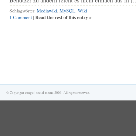
Benutzer zu ändern reicht es nicht einfach aus in [
Schlagwörter:
Mediawiki
,
MySQL
,
Wiki
Read the rest of this entry »
1 Comment
|
© Copyright zungu | social media 2009. All rights reserved.