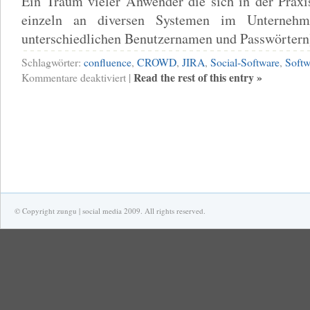
Ein Traum vieler Anwender die sich in der Praxi
einzeln an diversen Systemen im Unternehm
unterschiedlichen Benutzernamen und Passwörtern
Schlagwörter:
confluence
,
CROWD
,
JIRA
,
Social-Software
,
Softw
für
Read the rest of this entry »
Kommentare deaktiviert
|
Atlassian
bringt
webbasiertes
Single-
Sign-
On
Tool
© Copyright zungu | social media 2009. All rights reserved.